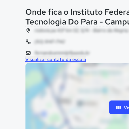
Onde fica o Instituto Feder
Tecnologia Do Para - Camp
rodovia pa 437 km 02, S/N - Bairro da Alegria
(93) 9147-7142
fernando.emmi@ifpa.edu.br
Visualizar contato da escola
Vi