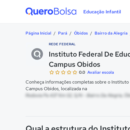
Educação Infantil
Quero Bolsa
Página Inicial
/
Pará
/
Óbidos
/
Bairro da Alegria
REDE FEDERAL
Instituto Federal De Edu
Campus Obidos
0.0
Avaliar escola
Conheça informações completas sobre o Instituto
Campus Obidos, localizada na
Rodovia Pa 437 Km 02, S/N - Bairro Da Alegria, Ób
Qual a estrutura do Institu