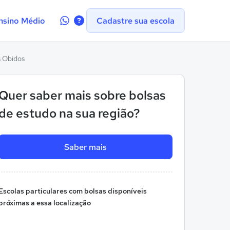
Contate-
nsino Médio
Cadastre sua escola
nos
no
WhatsApp
s Obidos
Quer saber mais sobre bolsas
de estudo na sua região?
Saber mais
Escolas particulares com bolsas disponíveis
próximas a essa localização