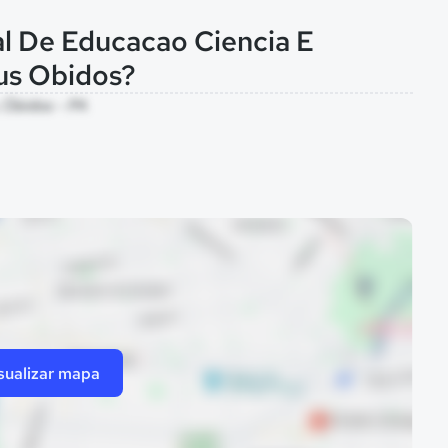
al De Educacao Ciencia E
us Obidos?
, Óbidos - PA
sualizar mapa