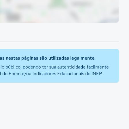
s nestas páginas são utilizadas legalmente.
io público, podendo ter sua autenticidade facilmente
al do Enem e/ou Indicadores Educacionais do INEP.