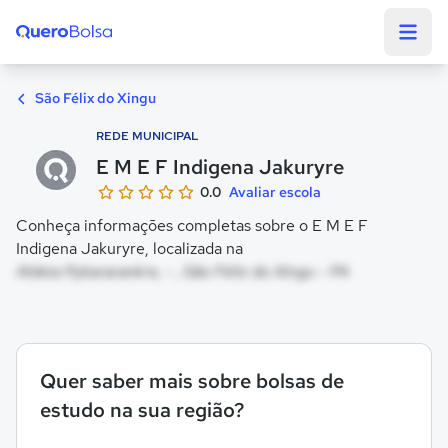
Quero Bolsa
São Félix do Xingu
REDE MUNICIPAL
E M E F Indigena Jakuryre
0.0
Avaliar escola
Conheça informações completas sobre o E M E F
Indigena Jakuryre, localizada na
Aldeia Pykararankre, - , São Félix do Xingu - PA
Quer saber mais sobre bolsas de
estudo na sua região?