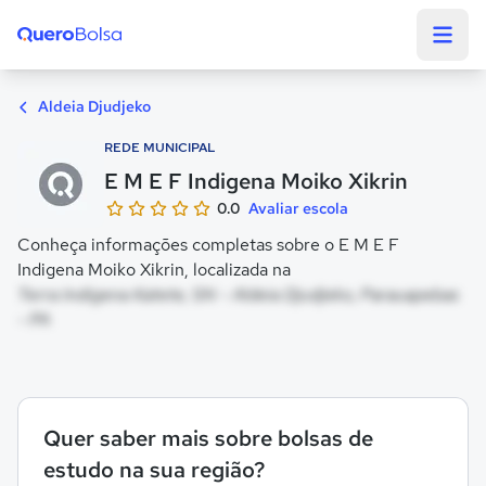
Quero Bolsa
Aldeia Djudjeko
REDE MUNICIPAL
E M E F Indigena Moiko Xikrin
0.0
Avaliar escola
Conheça informações completas sobre o E M E F
Indigena Moiko Xikrin, localizada na
Terra Indigena Katete, SN - Aldeia Djudjeko, Parauapebas
- PA
Quer saber mais sobre bolsas de
estudo na sua região?