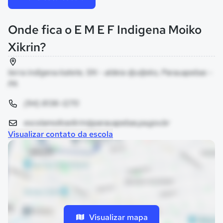
Onde fica o E M E F Indigena Moiko
Xikrin?
terra indigena katete, SN - aldeia djudjeko, Parauapebas -
PA
(94) 8136-1270
escolamoikoxikrin@parauapebas.pa.gov.br
Visualizar contato da escola
Visualizar mapa