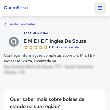
Quero Bolsa
Santa Terezinha
REDE MUNICIPAL
E M E I E F Ingles De Souza
0.0
Avaliar escola
Conheça informações completas sobre o E M E I E F
Ingles De Souza, localizada na
Rua Antonio Brito De Souza, 777 - Santa Terezinha,
Óbidos - PA
Quer saber mais sobre bolsas de
estudo na sua região?