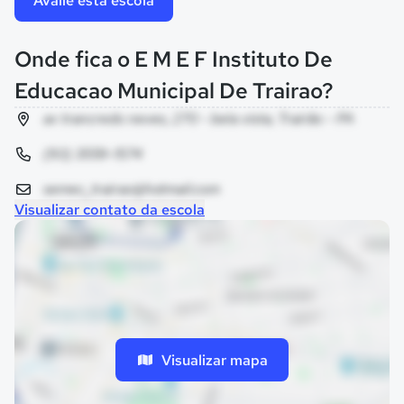
Avalie esta escola
Onde fica o E M E F Instituto De
Educacao Municipal De Trairao?
av trancredo neves, 270 - bela vista, Trairão - PA
(93) 3559-1574
semec_trairao@hotmail.com
Visualizar contato da escola
Visualizar mapa