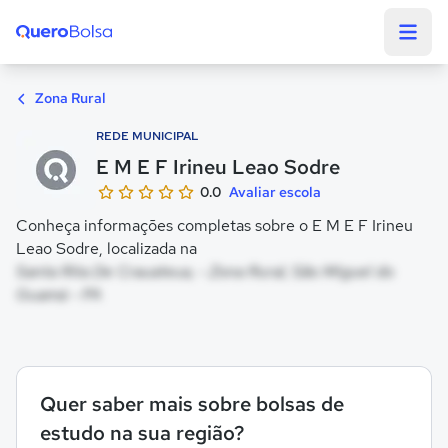
Quero Bolsa
Zona Rural
REDE MUNICIPAL
E M E F Irineu Leao Sodre
0.0
Avaliar escola
Conheça informações completas sobre o E M E F Irineu
Leao Sodre, localizada na
Santa Rita De Crauateua, - Zona Rural, São Miguel do
Guamá - PA
Quer saber mais sobre bolsas de
estudo na sua região?