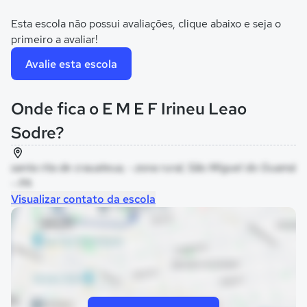
Esta escola não possui avaliações, clique abaixo e seja o
primeiro a avaliar!
Avalie esta escola
Onde fica o E M E F Irineu Leao
Sodre?
santa rita de crauateua, - zona rural, São Miguel do Guamá
- PA
Visualizar contato da escola