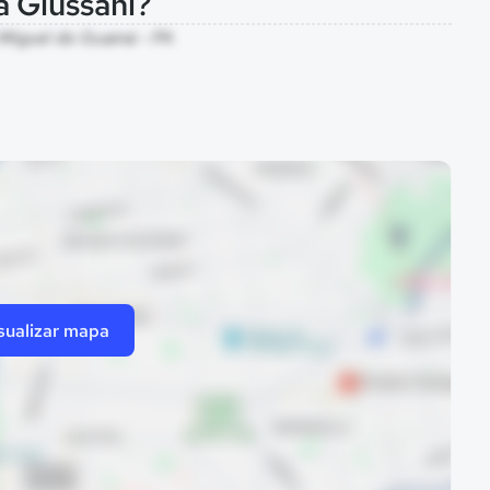
a Giussani?
ão Miguel do Guamá - PA
sualizar mapa