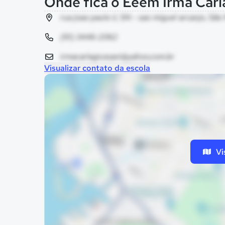
Onde fica o Eeem Irma Carl
rua joao paulo ii, SN - sao miguel arcanjo, S
(91) 3446-2062
irmacarlagiussani@yahoo.com.br
Visualizar contato da escola
Vi