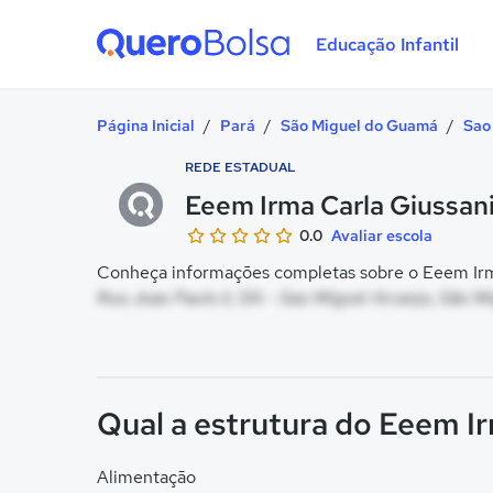
Educação Infantil
Quero Bolsa
Página Inicial
/
Pará
/
São Miguel do Guamá
/
Sao
REDE ESTADUAL
Eeem Irma Carla Giussan
0.0
Avaliar escola
Conheça informações completas sobre o Eeem Irma
Rua Joao Paulo Ii, SN - Sao Miguel Arcanjo, São 
Qual a estrutura do Eeem Ir
Alimentação