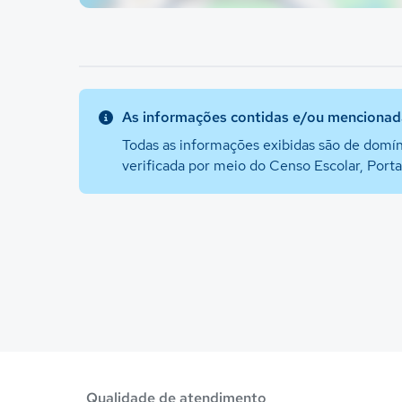
As informações contidas e/ou mencionada
Todas as informações exibidas são de domín
verificada por meio do Censo Escolar, Port
Qualidade de atendimento