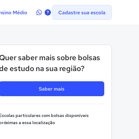
Contate-
nsino Médio
Cadastre sua escola
nos
no
WhatsApp
Quer saber mais sobre bolsas
de estudo na sua região?
Saber mais
Escolas particulares com bolsas disponíveis
próximas a essa localização