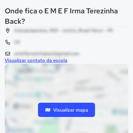
Onde fica o E M E F Irma Terezinha
Back?
transamazonica, 1168 - centro, Brasil Novo - PA
93
emefterezinhaback@gmail.com
Visualizar contato da escola
Visualizar mapa