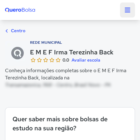
Quero Bolsa
Centro
REDE MUNICIPAL
E M E F Irma Terezinha Back
0.0
Avaliar escola
Conheça informações completas sobre o E M E F Irma
Terezinha Back, localizada na
Transamazonica, 1168 - Centro, Brasil Novo - PA
Quer saber mais sobre bolsas de
estudo na sua região?