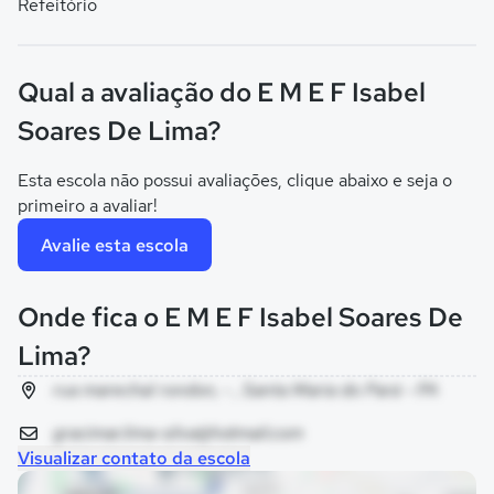
Refeitório
Qual a avaliação do E M E F Isabel
Soares De Lima?
Esta escola não possui avaliações, clique abaixo e seja o
primeiro a avaliar!
Avalie esta escola
Onde fica o E M E F Isabel Soares De
Lima?
rua marechal rondon, - , Santa Maria do Pará - PA
gracimar.lima-silva@hotmail.com
Visualizar contato da escola