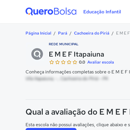
Educação Infantil
Quero Bolsa
Página Inicial
/
Pará
/
Cachoeira do Piriá
/
E M E F
REDE MUNICIPAL
E M E F Itapaiuna
0.0
Avaliar escola
Conheça informações completas sobre o E M E F It
Vila Itapaiuna, - , Cachoeira do Piriá - PA
Qual a avaliação do E M E F
Esta escola não possui avaliações, clique abaixo e s