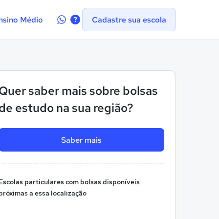
Contate-
nsino Médio
Cadastre sua escola
nos
no
WhatsApp
Quer saber mais sobre bolsas
de estudo na sua região?
Saber mais
Escolas particulares com bolsas disponíveis
próximas a essa localização