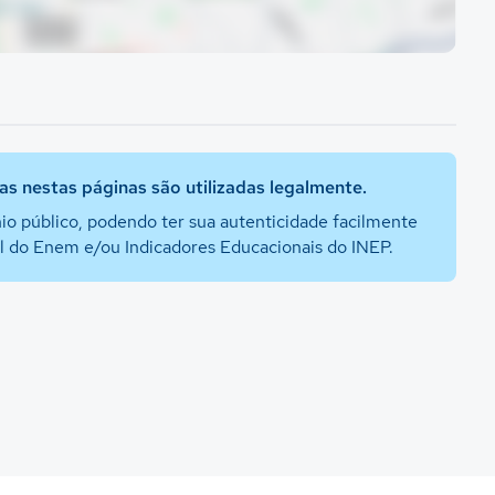
s nestas páginas são utilizadas legalmente.
io público, podendo ter sua autenticidade facilmente
al do Enem e/ou Indicadores Educacionais do INEP.