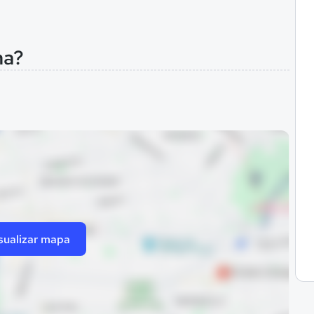
na?
sualizar mapa