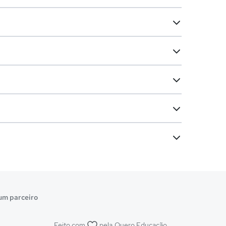
um parceiro
Feito com
pela
Quero Educação