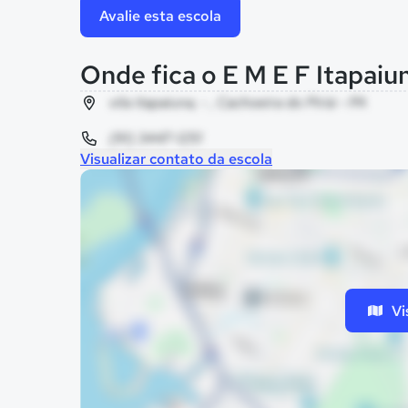
Avalie esta escola
Onde fica o E M E F Itapaiu
vila itapaiuna, - , Cachoeira do Piriá - PA
(91) 3447-1251
Visualizar contato da escola
Vi