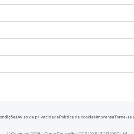
ondições
Aviso de privacidade
Política de cookies
Imprensa
Torne-se 
© Copyright 2026 - Quero Educação
•
CNPJ 10.542.212/0001-54