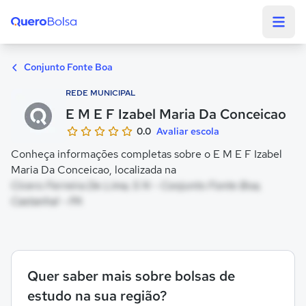
Quero Bolsa
Conjunto Fonte Boa
REDE MUNICIPAL
E M E F Izabel Maria Da Conceicao
0.0
Avaliar escola
Conheça informações completas sobre o E M E F Izabel
Maria Da Conceicao, localizada na
Cicero Ferreira De Lima, S N - Conjunto Fonte Boa,
Castanhal - PA
Quer saber mais sobre bolsas de
estudo na sua região?