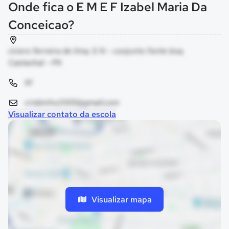
Onde fica o E M E F Izabel Maria Da
Conceicao?
cicero ferreira de lima, S N - conjunto fonte boa,
Castanhal - PA
91
crisbinho2005@gmail.com
Visualizar contato da escola
Visualizar mapa