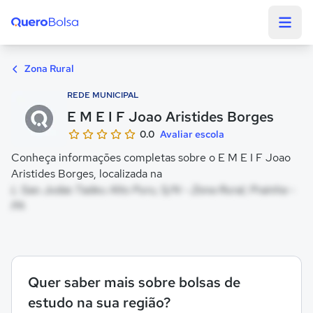
Quero Bolsa
Zona Rural
REDE MUNICIPAL
E M E I F Joao Aristides Borges
0.0
Avaliar escola
Conheça informações completas sobre o E M E I F Joao
Aristides Borges, localizada na
L Sao Judas Tadeu Alto Puru, S/N - Zona Rural, Prainha -
PA
Quer saber mais sobre bolsas de
estudo na sua região?