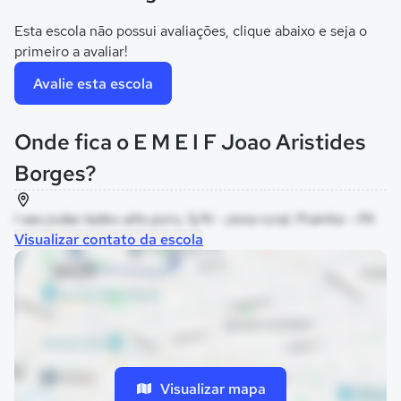
Esta escola não possui avaliações, clique abaixo e seja o
primeiro a avaliar!
Avalie esta escola
Onde fica o E M E I F Joao Aristides
Borges?
l sao judas tadeu alto puru, S/N - zona rural, Prainha - PA
Visualizar contato da escola
Visualizar mapa