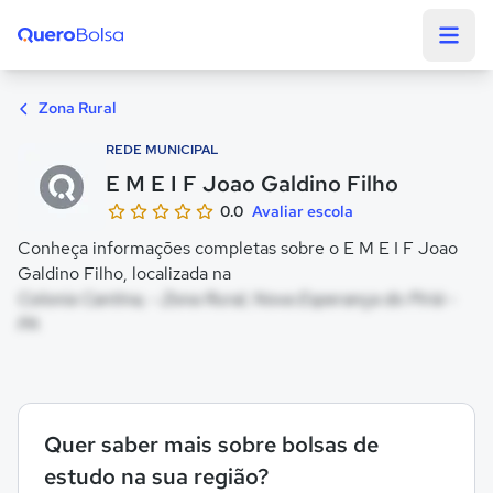
Quero Bolsa
Zona Rural
REDE MUNICIPAL
E M E I F Joao Galdino Filho
0.0
Avaliar escola
Conheça informações completas sobre o E M E I F Joao
Galdino Filho, localizada na
Colonia Cantina, - Zona Rural, Nova Esperança do Piriá -
PA
Quer saber mais sobre bolsas de
estudo na sua região?