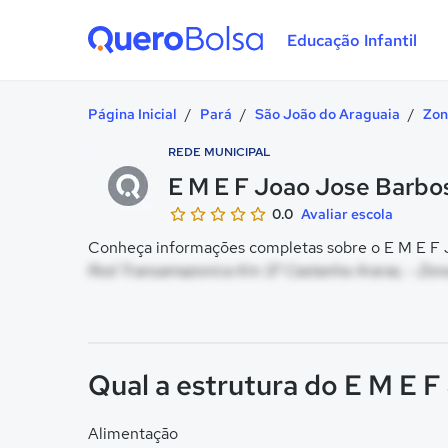
Educação Infantil
Quero Bolsa
Página Inicial
/
Pará
/
São João do Araguaia
/
Zon
REDE MUNICIPAL
E M E F Joao Jose Barbo
0.0
Avaliar escola
Conheça informações completas sobre o E M E F J
Rod Transamazonica Km 37 Castanha Araras, - Zona
Qual a estrutura do E M E 
Alimentação