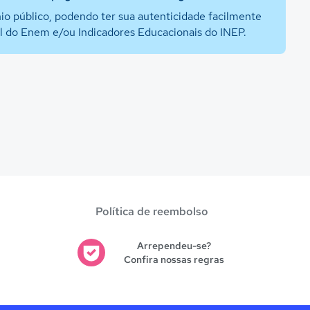
io público, podendo ter sua autenticidade facilmente
al do Enem e/ou Indicadores Educacionais do INEP.
Política de reembolso
Arrependeu-se?
Confira nossas regras