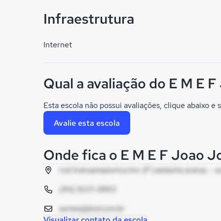
Infraestrutura
Internet
Qual a avaliação do E M E 
Esta escola não possui avaliações, clique abaixo e s
Avalie esta escola
Onde fica o E M E F Joao J
rod transamazonica km 37 castanha araras, - z
(94) 9221-0863
semesj@bol.com.br
Visualizar contato da escola