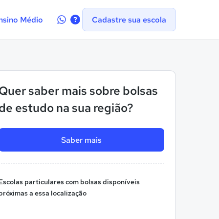
Contate-
nsino Médio
Cadastre sua escola
nos
no
WhatsApp
Quer saber mais sobre bolsas
de estudo na sua região?
Saber mais
Escolas particulares com bolsas disponíveis
próximas a essa localização