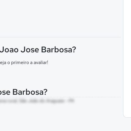
F Joao Jose Barbosa?
eja o primeiro a avaliar!
ose Barbosa?
ona rural, São João do Araguaia - PA