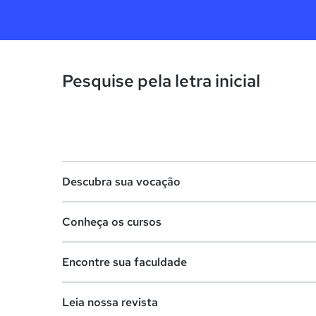
Pesquise pela letra inicial
Descubra sua vocação
Conheça os cursos
Teste vocacional
Encontre sua faculdade
Lista de profissões
Lista de cursos
Salários na sua região
Leia nossa revista
Cursos de graduação