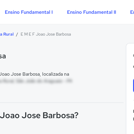
Ensino Fundamental I
Ensino Fundamental II
E
a Rural
/
E M E F Joao Jose Barbosa
sa
oao Jose Barbosa, localizada na
 Rural, São João do Araguaia - PA
F Joao Jose Barbosa?