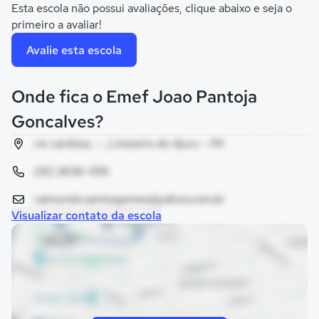
Esta escola não possui avaliações, clique abaixo e seja o
primeiro a avaliar!
Avalie esta escola
Onde fica o Emef Joao Pantoja
Goncalves?
rio cardoso, - , Limoeiro do Ajuru - PA
(91) 3636-1156
raimundo.santosgomes@yahoo.com.br
Visualizar contato da escola