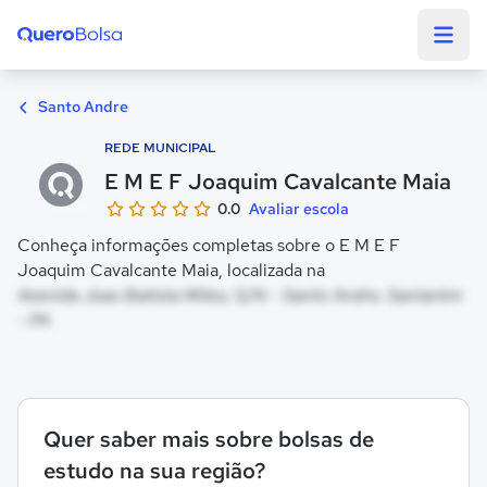
Quero Bolsa
Santo Andre
REDE MUNICIPAL
E M E F Joaquim Cavalcante Maia
0.0
Avaliar escola
Conheça informações completas sobre o E M E F
Joaquim Cavalcante Maia, localizada na
Avenida Joao Batista Mileo, S/N - Santo Andre, Santarém
- PA
Quer saber mais sobre bolsas de
estudo na sua região?