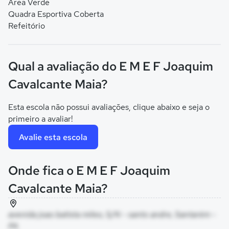
Área Verde
Quadra Esportiva Coberta
Refeitório
Qual a avaliação do E M E F Joaquim
Cavalcante Maia?
Esta escola não possui avaliações, clique abaixo e seja o
primeiro a avaliar!
Avalie esta escola
Onde fica o E M E F Joaquim
Cavalcante Maia?
avenida joao batista mileo, S/N - santo andre, Santarém -
PA