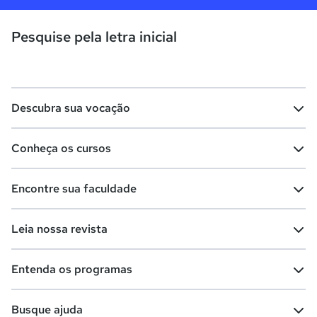
Pesquise pela letra inicial
Descubra sua vocação
Conheça os cursos
Teste vocacional
Lista de profissões
Encontre sua faculdade
Salários na sua região
Lista de cursos
Cursos de graduação
Leia nossa revista
Cursos de pós-graduação
Cursos livres
Lista de faculdades
Faculdades na sua cidade
Entenda os programas
Cursos técnicos
Cursos a distância (EaD)
Comunidade Quero
Vestibular e Enem
Dicas e curiosidades
Escolas
Cursos gratuitos
Busque ajuda