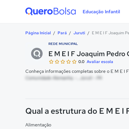
Educação Infantil
Quero Bolsa
Página Inicial
/
Pará
/
Juruti
/
E M E I F Joaquim 
REDE MUNICIPAL
E M E I F Joaquim Pedro
0.0
Avaliar escola
Conheça informações completas sobre o E M E I F
Comunidade Alemanha, - , Juruti - PA
Qual a estrutura do E M E 
Alimentação