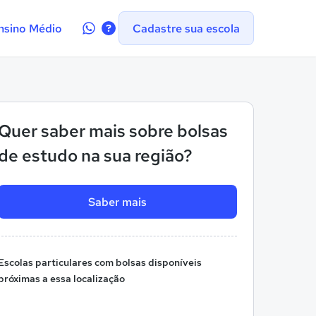
Contate-
nsino Médio
Cadastre sua escola
nos
no
WhatsApp
Quer saber mais sobre bolsas
de estudo na sua região?
Saber mais
Escolas particulares com bolsas disponíveis
próximas a essa localização