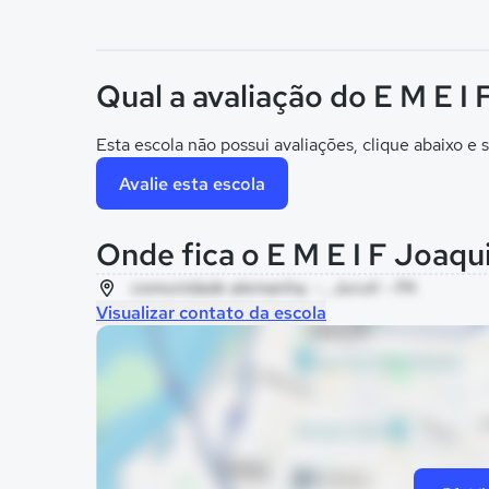
Qual a avaliação do E M E 
Esta escola não possui avaliações, clique abaixo e s
Avalie esta escola
Onde fica o E M E I F Joaq
comunidade alemanha, - , Juruti - PA
Visualizar contato da escola