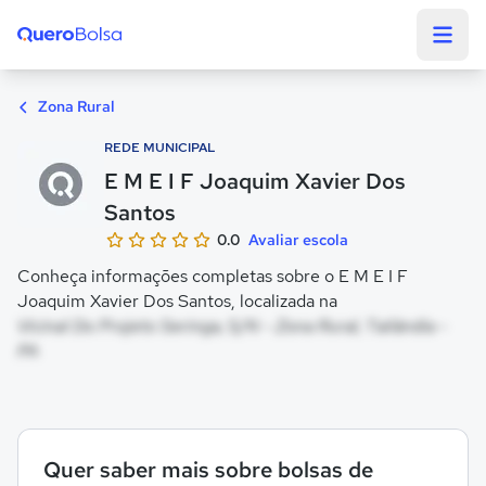
Quero Bolsa
Zona Rural
REDE MUNICIPAL
E M E I F Joaquim Xavier Dos
Santos
0.0
Avaliar escola
Conheça informações completas sobre o E M E I F
Joaquim Xavier Dos Santos, localizada na
Vicinal Do Projeto Seringa, S/N - Zona Rural, Tailândia -
PA
Quer saber mais sobre bolsas de