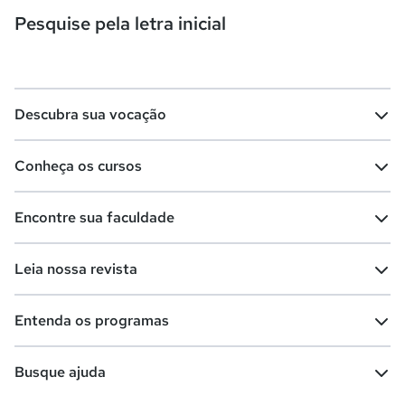
Pesquise pela letra inicial
Descubra sua vocação
Conheça os cursos
Teste vocacional
Lista de profissões
Encontre sua faculdade
Salários na sua região
Lista de cursos
Cursos de graduação
Leia nossa revista
Cursos de pós-graduação
Cursos livres
Lista de faculdades
Faculdades na sua cidade
Entenda os programas
Cursos técnicos
Cursos a distância (EaD)
Comunidade Quero
Vestibular e Enem
Dicas e curiosidades
Escolas
Cursos gratuitos
Busque ajuda
Profissões
Pós-graduação
Notas de corte
Enem