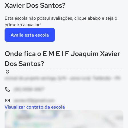
Xavier Dos Santos?
Esta escola não possui avaliações, clique abaixo e seja o
primeiro a avaliar!
Avalie esta escola
Onde fica o E M E I F Joaquim Xavier
Dos Santos?
vicinal do projeto seringa, S/N - zona rural, Tailândia - PA
(91) 9158-9167
semec10@gmail.com
Visualizar contato da escola