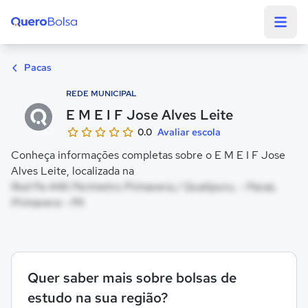
Quero Bolsa
Pacas
REDE MUNICIPAL
E M E I F Jose Alves Leite
0.0
Avaliar escola
Conheça informações completas sobre o E M E I F Jose
Alves Leite, localizada na
Rod Pa 446 Perimetro Primavera / Quatipuru, - Pacas,
Primavera - PA
Quer saber mais sobre bolsas de
estudo na sua região?