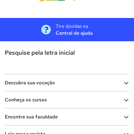
Tire dúvidas na
Central de ajuda
Pesquise pela letra inicial
Descubra sua vocação
Conheça os cursos
Teste vocacional
Lista de profissões
Encontre sua faculdade
Salários na sua região
Lista de cursos
Cursos de graduação
Leia nossa revista