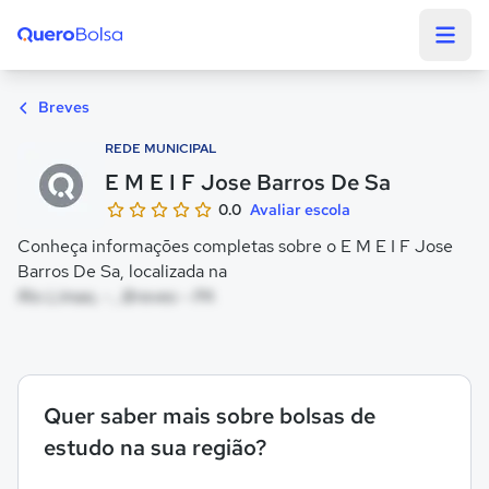
Quero Bolsa
Breves
REDE MUNICIPAL
E M E I F Jose Barros De Sa
0.0
Avaliar escola
Conheça informações completas sobre o E M E I F Jose
Barros De Sa, localizada na
Rio Limao, - , Breves - PA
Quer saber mais sobre bolsas de
estudo na sua região?