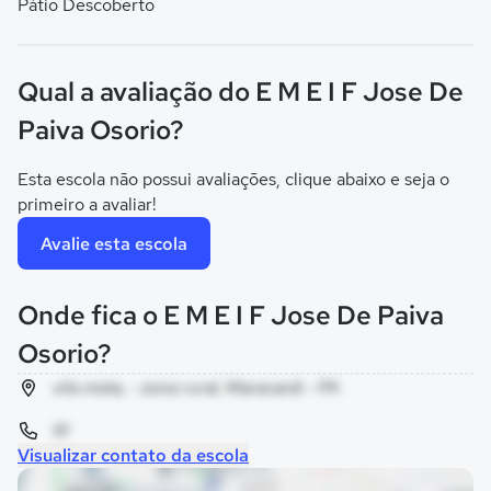
Pátio Descoberto
Qual a avaliação do E M E I F Jose De
Paiva Osorio?
Esta escola não possui avaliações, clique abaixo e seja o
primeiro a avaliar!
Avalie esta escola
Onde fica o E M E I F Jose De Paiva
Osorio?
vila mota, - zona rural, Maracanã - PA
91
Visualizar contato da escola