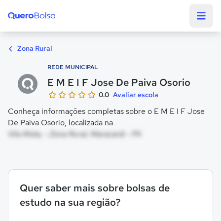
Quero Bolsa
Zona Rural
REDE MUNICIPAL
E M E I F Jose De Paiva Osorio
0.0
Avaliar escola
Conheça informações completas sobre o E M E I F Jose
De Paiva Osorio, localizada na
Vila Mota, - Zona Rural, Maracanã - PA
Quer saber mais sobre bolsas de
estudo na sua região?