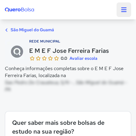
Quero Bolsa
São Miguel do Guamá
REDE MUNICIPAL
E M E F Jose Ferreira Farias
0.0
Avaliar escola
Conheça informações completas sobre o E M E F Jose
Ferreira Farias, localizada na
Sao Pedro Do Crauateua, S/N - , São Miguel do Guamá -
PA
Quer saber mais sobre bolsas de
estudo na sua região?