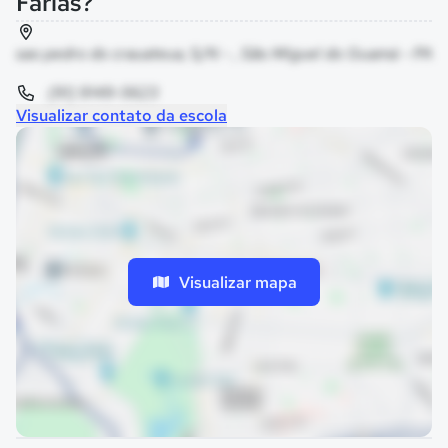
Farias?
sao pedro do crauateua, S/N - , São Miguel do Guamá - PA
(91) 9149-5623
Visualizar contato da escola
Visualizar mapa