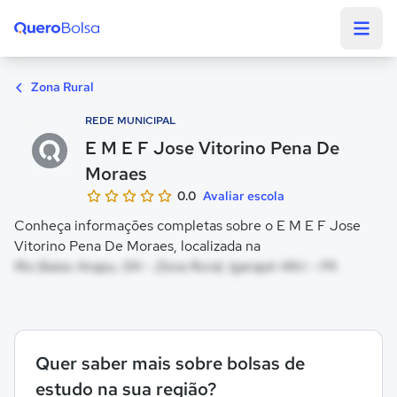
Quero Bolsa
Zona Rural
REDE MUNICIPAL
E M E F Jose Vitorino Pena De
Moraes
0.0
Avaliar escola
Conheça informações completas sobre o E M E F Jose
Vitorino Pena De Moraes, localizada na
Rio Baixo Anapu, SN - Zona Rural, Igarapé-Miri - PA
Quer saber mais sobre bolsas de
estudo na sua região?