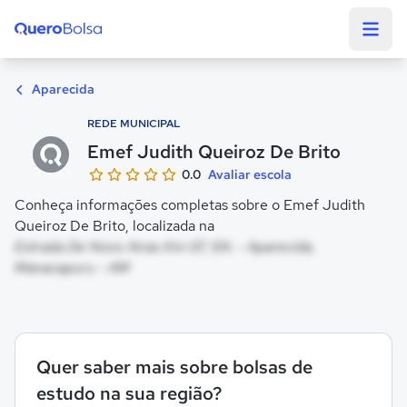
Quero Bolsa
Aparecida
REDE MUNICIPAL
Emef Judith Queiroz De Brito
0.0
Avaliar escola
Conheça informações completas sobre o Emef Judith
Queiroz De Brito, localizada na
Estrada De Novo Airao Km 07, SN. - Aparecida,
Manacapuru - AM
Quer saber mais sobre bolsas de
estudo na sua região?