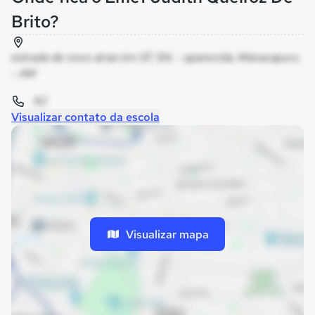
Brito?
estrada de novo airao km 07, SN. - aparecida, Manacapuru
- AM
92
Visualizar contato da escola
Visualizar mapa