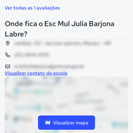
Ver todas as 1 avaliações
Onde fica o Esc Mul Julia Barjona
Labre?
cambixe, 130 - sao jose operario, Manaus - AM
(92) 3644-9792
emef.juliabarjona@pmm.am.gov.br
Visualizar contato da escola
Visualizar mapa