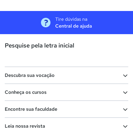
Tire dúvidas na
Central de ajuda
Pesquise pela letra inicial
Descubra sua vocação
Conheça os cursos
Teste vocacional
Lista de profissões
Encontre sua faculdade
Salários na sua região
Lista de cursos
Cursos de graduação
Leia nossa revista
Cursos de pós-graduação
Cursos livres
Lista de faculdades
Faculdades na sua cidade