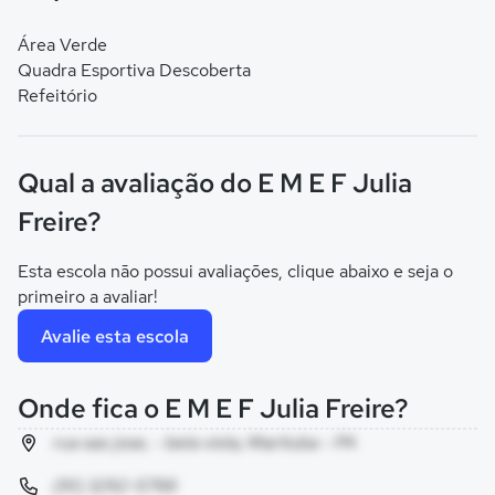
Área Verde
Quadra Esportiva Descoberta
Refeitório
Qual a avaliação do E M E F Julia
Freire?
Esta escola não possui avaliações, clique abaixo e seja o
primeiro a avaliar!
Avalie esta escola
Onde fica o E M E F Julia Freire?
rua sao jose, - bela vista, Marituba - PA
(91) 3292-5769