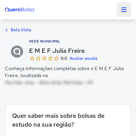
Quero Bolsa
Bela Vista
REDE MUNICIPAL
E M E F Julia Freire
0.0
Avaliar escola
Conheça informações completas sobre o E M E F Julia
Freire, localizada na
Rua Sao Jose, - Bela Vista, Marituba - PA
Quer saber mais sobre bolsas de
estudo na sua região?