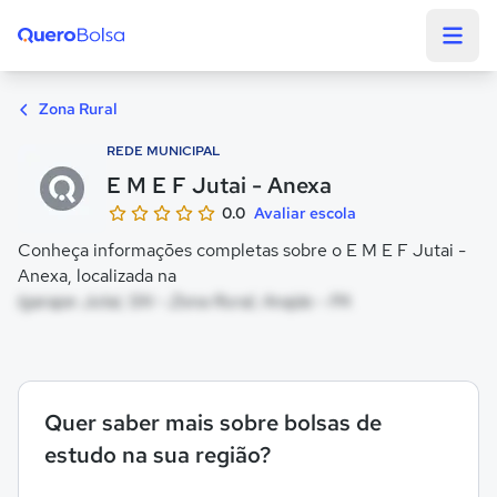
Quero Bolsa
Zona Rural
REDE MUNICIPAL
E M E F Jutai - Anexa
0.0
Avaliar escola
Conheça informações completas sobre o E M E F Jutai -
Anexa, localizada na
Igarape Jutai, SN - Zona Rural, Anajás - PA
Quer saber mais sobre bolsas de
estudo na sua região?