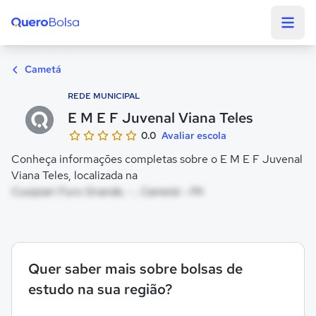
Quero Bolsa
Cametá
REDE MUNICIPAL
E M E F Juvenal Viana Teles
0.0
Avaliar escola
Conheça informações completas sobre o E M E F Juvenal
Viana Teles, localizada na
Cuxipiari Furo Grande, - , Cametá - PA
Quer saber mais sobre bolsas de
estudo na sua região?