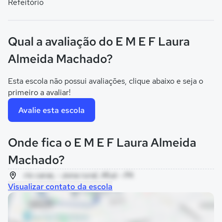
Refeitório
Qual a avaliação do E M E F Laura
Almeida Machado?
Esta escola não possui avaliações, clique abaixo e seja o
primeiro a avaliar!
Avalie esta escola
Onde fica o E M E F Laura Almeida
Machado?
rio caras, - zona rural, Afuá - PA
Visualizar contato da escola