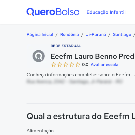
Educação Infantil
Quero Bolsa
Página Inicial
/
Rondônia
/
Ji-Paraná
/
Santiago
REDE ESTADUAL
Eeefm Lauro Benno Pred
0.0
Avaliar escola
Conheça informações completas sobre o Eeefm Lau
Rua Avenca, 2042 - Santiago, Ji-Paraná - RO
Qual a estrutura do Eeefm 
Alimentação