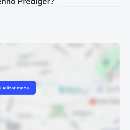
enno Prediger?
sualizar mapa