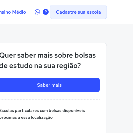
Contate-
nsino Médio
Cadastre sua escola
nos
no
WhatsApp
Quer saber mais sobre bolsas
de estudo na sua região?
Saber mais
Escolas particulares com bolsas disponíveis
próximas a essa localização