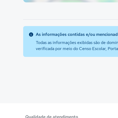
As informações contidas e/ou mencionada
Todas as informações exibidas são de domín
verificada por meio do Censo Escolar, Port
Qualidade de atendimento