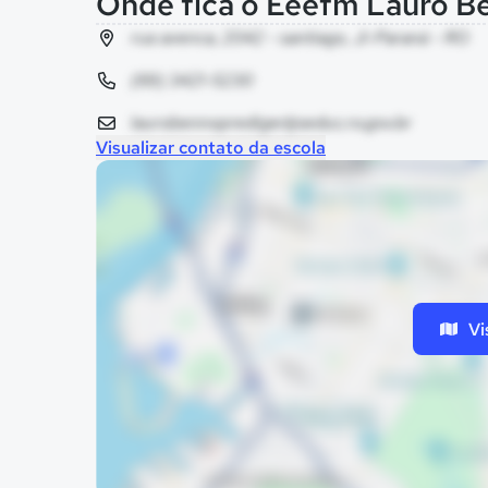
Onde fica o Eeefm Lauro B
rua avenca, 2042 - santiago, Ji-Paraná - RO
(69) 3421-5230
laurobennoprediger@seduc.ro.gov.br
Visualizar contato da escola
Vi