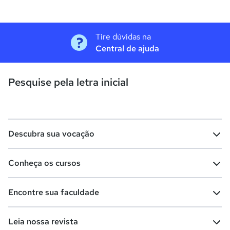
Tire dúvidas na
Central de ajuda
Pesquise pela letra inicial
Descubra sua vocação
Conheça os cursos
Teste vocacional
Lista de profissões
Encontre sua faculdade
Salários na sua região
Lista de cursos
Cursos de graduação
Leia nossa revista
Cursos de pós-graduação
Cursos livres