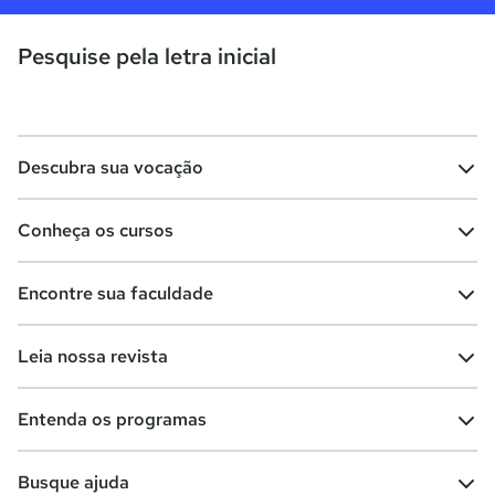
Pesquise pela letra inicial
Descubra sua vocação
Conheça os cursos
Teste vocacional
Lista de profissões
Encontre sua faculdade
Salários na sua região
Lista de cursos
Cursos de graduação
Leia nossa revista
Cursos de pós-graduação
Cursos livres
Lista de faculdades
Faculdades na sua cidade
Entenda os programas
Cursos técnicos
Cursos a distância (EaD)
Comunidade Quero
Vestibular e Enem
Dicas e curiosidades
Escolas
Cursos gratuitos
Busque ajuda