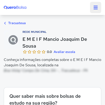
Quero Bolsa
Tracuateua
REDE MUNICIPAL
E M E I F Mancio Joaquim De
Sousa
0.0
Avaliar escola
Conheça informações completas sobre o E M E I F Mancio
Joaquim De Sousa, localizada na
Boa Vista/ Compo De Cima, SN - , Tracuateua - PA
Quer saber mais sobre bolsas de
estudo na sua região?