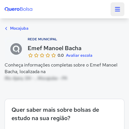
Quero Bolsa
Mocajuba
REDE MUNICIPAL
Emef Manoel Bacha
0.0
Avaliar escola
Conheça informações completas sobre o Emef Manoel
Bacha, localizada na
Rio Ajara, SN - , Mocajuba - PA
Quer saber mais sobre bolsas de
estudo na sua região?