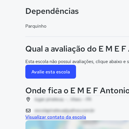
Dependências
Parquinho
Qual a avaliação do E M E 
Esta escola não possui avaliações, clique abaixo e s
Avalie esta escola
Onde fica o E M E F Antoni
lugar pirateua, - , Viseu - PA
escolapirateua@yahoo.com.br
Visualizar contato da escola