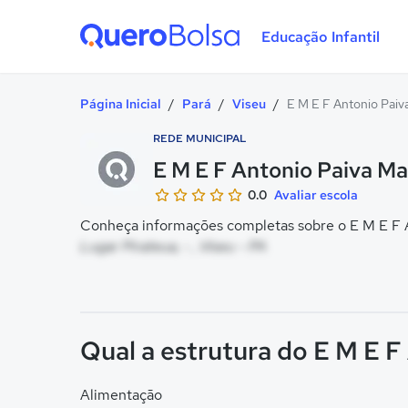
Educação Infantil
Quero Bolsa
Página Inicial
/
Pará
/
Viseu
/
E M E F Antonio Paiv
REDE MUNICIPAL
E M E F Antonio Paiva M
0.0
Avaliar escola
Conheça informações completas sobre o E M E F A
Lugar Pirateua, - , Viseu - PA
Qual a estrutura do E M E 
Alimentação