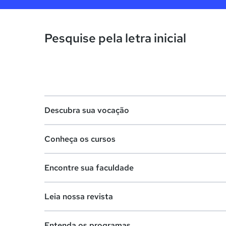
Pesquise pela letra inicial
Descubra sua vocação
Conheça os cursos
Teste vocacional
Encontre sua faculdade
Lista de profissões
Lista de cursos
Salários na sua região
Leia nossa revista
Cursos de graduação
Lista de faculdades
Cursos de pós-graduação
Entenda os programas