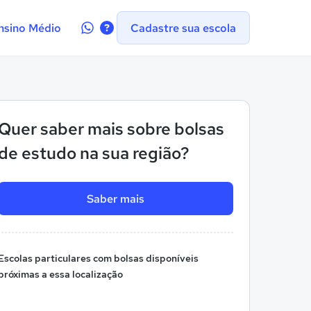
Contate-
nsino Médio
Cadastre sua escola
nos
no
WhatsApp
Quer saber mais sobre bolsas
de estudo na sua região?
Saber mais
Escolas particulares com bolsas disponíveis
próximas a essa localização