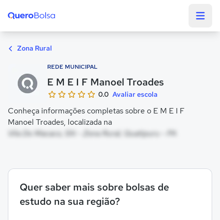
Quero Bolsa
Zona Rural
REDE MUNICIPAL
E M E I F Manoel Troades
0.0
Avaliar escola
Conheça informações completas sobre o E M E I F
Manoel Troades, localizada na
Vila Do Macaco, SN - Zona Rural, Quatipuru - PA
Quer saber mais sobre bolsas de
estudo na sua região?