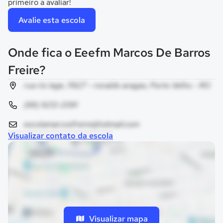
primeiro a avaliar!
Avalie esta escola
Onde fica o Eeefm Marcos De Barros
Freire?
rua rio lage, 11927 - ronaldo aragao, Porto Velho - RO
(69) 9212-2091
escolamarcosfreire@hotmail.com
Visualizar contato da escola
Visualizar mapa