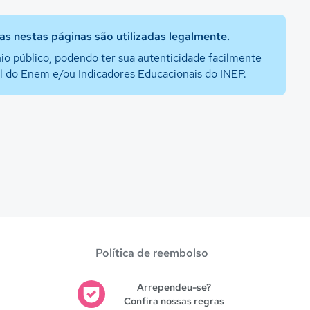
s nestas páginas são utilizadas legalmente.
io público, podendo ter sua autenticidade facilmente
al do Enem e/ou Indicadores Educacionais do INEP.
Política de reembolso
Arrependeu-se?
Confira nossas regras