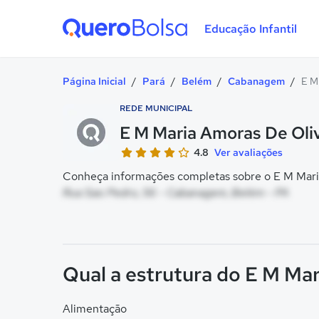
Educação Infantil
Quero Bolsa
Página Inicial
/
Pará
/
Belém
/
Cabanagem
/
E M
REDE MUNICIPAL
E M Maria Amoras De Oli
4.8
Ver avaliações
Conheça informações completas sobre o E M Maria
Rua Sao Pedro, 56 - Cabanagem, Belém - PA
Qual a estrutura do E M Ma
Alimentação