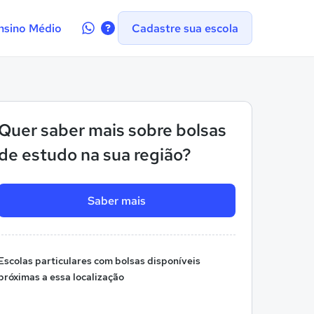
Contate-
nsino Médio
Cadastre sua escola
nos
no
WhatsApp
Quer saber mais sobre bolsas
de estudo na sua região?
Saber mais
Escolas particulares com bolsas disponíveis
próximas a essa localização