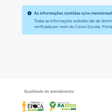
As informações contidas e/ou mencionada
Todas as informações exibidas são de domín
verificada por meio do Censo Escolar, Port
Qualidade de atendimento