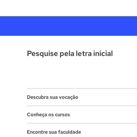
Pesquise pela letra inicial
Descubra sua vocação
Conheça os cursos
Teste vocacional
Encontre sua faculdade
Lista de profissões