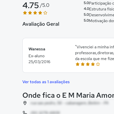
4.75
5.0
Participação
/5.0
4.0
Estrutura físi
5.0
Desenvolvime
5.0
Motivação do
Avaliação Geral
"Vivenciei a minha i
Wanessa
professoras,diretoras
Ex-aluno
da escola que me fiz
25/03/2016
Ver todas as 1 avaliações
Onde fica o E M Maria Amor
rua sao pedro, 56 - cabanagem, Belém - PA
(91) 3279-6809