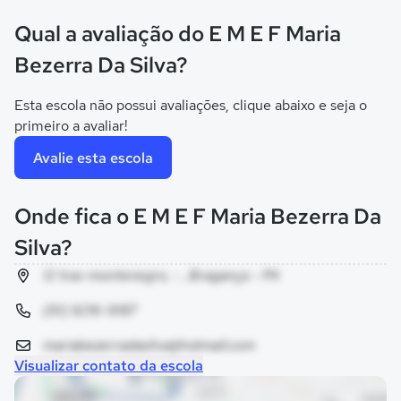
Qual a avaliação do E M E F Maria
Bezerra Da Silva?
Esta escola não possui avaliações, clique abaixo e seja o
primeiro a avaliar!
Avalie esta escola
Onde fica o E M E F Maria Bezerra Da
Silva?
12 trav montenegro, - , Bragança - PA
(91) 9216-9187
mariabezerradasilva@hotmail.com
Visualizar contato da escola