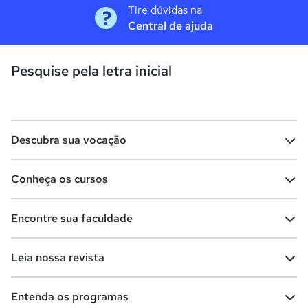
Tire dúvidas na
Central de ajuda
Pesquise pela letra inicial
Descubra sua vocação
Conheça os cursos
Teste vocacional
Lista de profissões
Encontre sua faculdade
Salários na sua região
Lista de cursos
Cursos de graduação
Leia nossa revista
Cursos de pós-graduação
Cursos livres
Lista de faculdades
Faculdades na sua cidade
Entenda os programas
Cursos técnicos
Cursos a distância (EaD)
Comunidade Quero