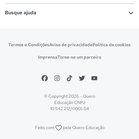
Vestibular e Enem
Dicas e curiosidades
Escolas
Cursos gratuitos
Busque ajuda
Profissões
Pós-graduação
Notas de corte
Enem
Idiomas
Cursos técnicos
Manual do Enem
Sisu
Sobre o Quero Bolsa
Primeiros passos
Termos e Condições
Aviso de privacidade
Política de cookies
Escolas
Prouni
Fies
Reembolso e cancelamento
Financeiro e regras
Imprensa
Torne-se um parceiro
Pronatec
Sisutec
Atendimento e suporte
Matrícula e validação
Encceja
Vs Mais Estudo/Neora
Educa Brasil
© Copyright 2026 - Quero
Educação
CNPJ
10.542.212/0001-54
Feito com
pela
Quero Educação