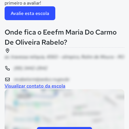
primeiro a avaliar!
Avalie esta escola
Onde fica o Eeefm Maria Do Carmo
De Oliveira Rabelo?
av. travessa reliquia, 4560 - olimpico, Rolim de Moura - RO
(69) 3442-2842
mrabelorm@seduc.ro.gov.br
Visualizar contato da escola