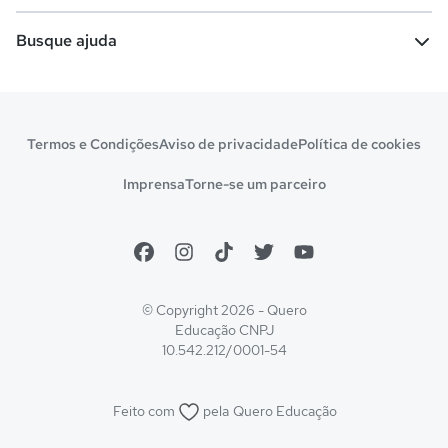
Vestibular e Enem
Dicas e curiosidades
Escolas
Cursos gratuitos
Busque ajuda
Profissões
Pós-graduação
Notas de corte
Enem
Idiomas
Cursos técnicos
Manual do Enem
Sisu
Sobre o Quero Bolsa
Primeiros passos
Termos e Condições
Aviso de privacidade
Política de cookies
Escolas
Prouni
Fies
Reembolso e cancelamento
Financeiro e regras
Imprensa
Torne-se um parceiro
Pronatec
Sisutec
Atendimento e suporte
Matrícula e validação
Encceja
Vs Mais Estudo/Neora
Educa Brasil
© Copyright 2026 - Quero
Educação
CNPJ
10.542.212/0001-54
Feito com
pela
Quero Educação