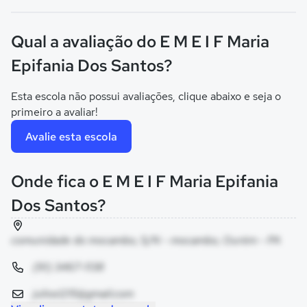
Qual a avaliação do E M E I F Maria
Epifania Dos Santos?
Esta escola não possui avaliações, clique abaixo e seja o
primeiro a avaliar!
Avalie esta escola
Onde fica o E M E I F Maria Epifania
Dos Santos?
comunidade do mocambo, S/N - mocambo, Ourém - PA
(91) 3467-1138
julios1215@gmail.com