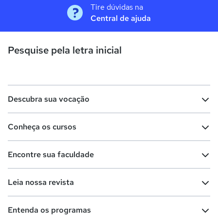
Tire dúvidas na
Central de ajuda
Pesquise pela letra inicial
Descubra sua vocação
Conheça os cursos
Teste vocacional
Lista de profissões
Encontre sua faculdade
Salários na sua região
Lista de cursos
Cursos de graduação
Leia nossa revista
Cursos de pós-graduação
Cursos livres
Lista de faculdades
Faculdades na sua cidade
Entenda os programas
Cursos técnicos
Cursos a distância (EaD)
Comunidade Quero