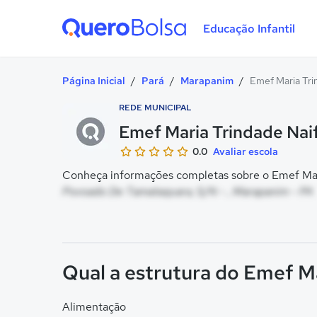
Educação Infantil
Quero Bolsa
Página Inicial
/
Pará
/
Marapanim
/
Emef Maria Tri
REDE MUNICIPAL
Emef Maria Trindade Nai
0.0
Avaliar escola
Conheça informações completas sobre o Emef Mari
Povoado De Tamataquara, S/N - , Marapanim - PA
Qual a estrutura do Emef M
Alimentação