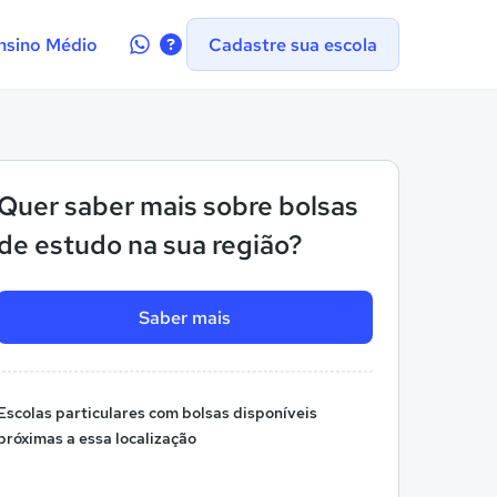
Contate-
nsino Médio
Cadastre sua escola
nos
no
WhatsApp
Quer saber mais sobre bolsas
de estudo na sua região?
Saber mais
Escolas particulares com bolsas disponíveis
próximas a essa localização