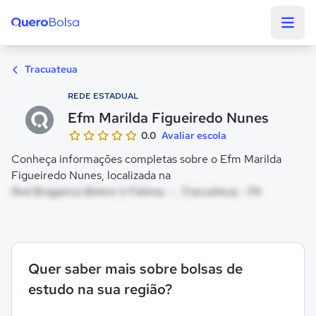
Quero Bolsa
Tracuateua
REDE ESTADUAL
Efm Marilda Figueiredo Nunes
0.0
Avaliar escola
Conheça informações completas sobre o Efm Marilda
Figueiredo Nunes, localizada na
Rod Braganca Belem V Fatima, - , Tracuateua - PA
Quer saber mais sobre bolsas de
estudo na sua região?