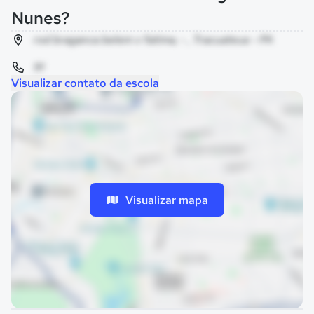
Nunes?
rod braganca belem v fatima, - , Tracuateua - PA
91
Visualizar contato da escola
Visualizar mapa