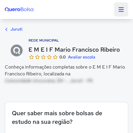
Quero Bolsa
Juruti
REDE MUNICIPAL
E M E I F Mario Francisco Ribeiro
0.0
Avaliar escola
Conheça informações completas sobre o E M E I F Mario
Francisco Ribeiro, localizada na
Comunidade Urucurana, SN - , Juruti - PA
Quer saber mais sobre bolsas de
estudo na sua região?