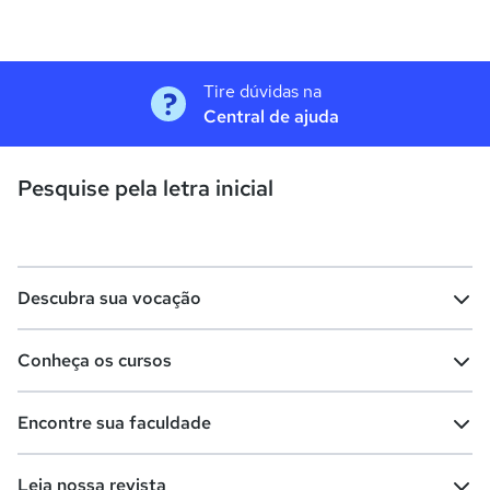
Tire dúvidas na
Central de ajuda
Pesquise pela letra inicial
Descubra sua vocação
Conheça os cursos
Teste vocacional
Lista de profissões
Encontre sua faculdade
Salários na sua região
Lista de cursos
Cursos de graduação
Leia nossa revista