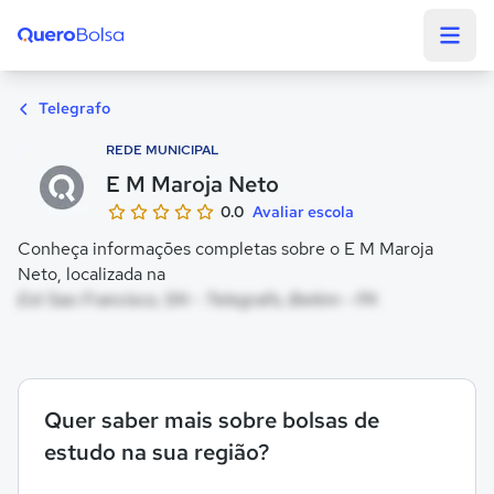
Quero Bolsa
Telegrafo
REDE MUNICIPAL
E M Maroja Neto
0.0
Avaliar escola
Conheça informações completas sobre o E M Maroja
Neto, localizada na
Est Sao Francisco, SN - Telegrafo, Belém - PA
Quer saber mais sobre bolsas de
estudo na sua região?