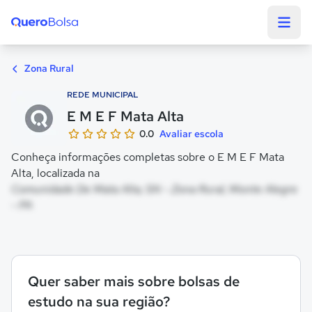
Quero Bolsa
Zona Rural
REDE MUNICIPAL
E M E F Mata Alta
0.0
Avaliar escola
Conheça informações completas sobre o E M E F Mata
Alta, localizada na
Comunidade De Mata Alta, SN - Zona Rural, Monte Alegre
- PA
Quer saber mais sobre bolsas de
estudo na sua região?