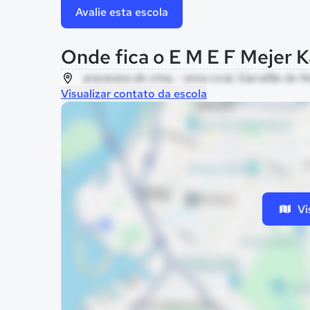
Avalie esta escola
Onde fica o E M E F Mejer 
aracarana de cima, - zona rural, Garrafão do N
Visualizar contato da escola
Vi