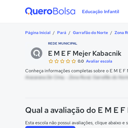
Educação Infantil
Quero Bolsa
Página Inicial
/
Pará
/
Garrafão do Norte
/
Zona R
REDE MUNICIPAL
E M E F Mejer Kabacnik
0.0
Avaliar escola
Conheça informações completas sobre o E M E F M
Aracarana De Cima, - Zona Rural, Garrafão do Nort
Qual a avaliação do E M E F
Esta escola não possui avaliações, clique abaixo e s