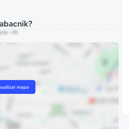
Kabacnik?
orte - PA
sualizar mapa