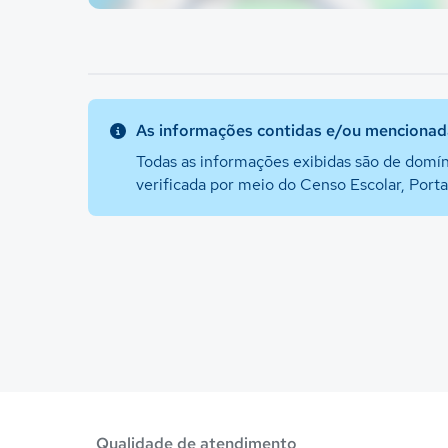
As informações contidas e/ou mencionada
Todas as informações exibidas são de domín
verificada por meio do Censo Escolar, Port
Qualidade de atendimento