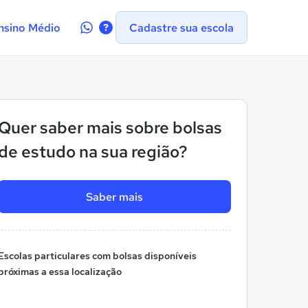
Contate-
nsino Médio
Cadastre sua escola
nos
no
WhatsApp
Quer saber mais sobre bolsas
de estudo na sua região?
Saber mais
Escolas particulares com bolsas disponíveis
próximas a essa localização