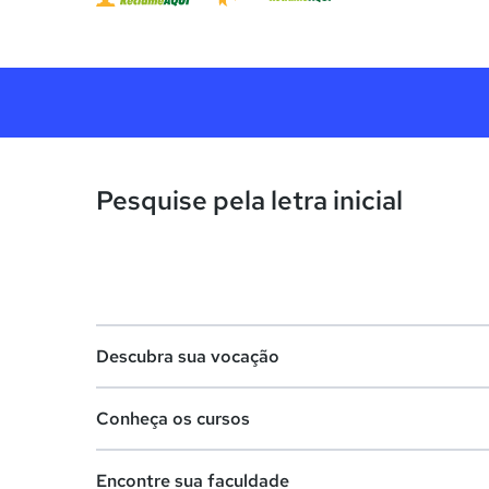
Pesquise pela letra inicial
Descubra sua vocação
Conheça os cursos
Teste vocacional
Encontre sua faculdade
Lista de profissões