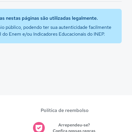
s nestas páginas são utilizadas legalmente.
io público, podendo ter sua autenticidade facilmente
al do Enem e/ou Indicadores Educacionais do INEP.
Política de reembolso
Arrependeu-se?
Confira nossas regras