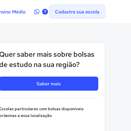
Contate-
nsino Médio
Cadastre sua escola
nos
no
WhatsApp
Quer saber mais sobre bolsas
de estudo na sua região?
Saber mais
Escolas particulares com bolsas disponíveis
próximas a essa localização