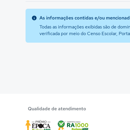
As informações contidas e/ou mencionada
Todas as informações exibidas são de domín
verificada por meio do Censo Escolar, Port
Qualidade de atendimento