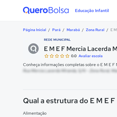
Educação Infantil
Quero Bolsa
Página Inicial
/
Pará
/
Marabá
/
Zona Rural
/
E M
REDE MUNICIPAL
E M E F Mercia Lacerda 
0.0
Avaliar escola
Conheça informações completas sobre o E M E F M
Rua Mercia Lacerda Miranda, S/N - Zona Rural, Ma
Qual a estrutura do E M E 
Alimentação