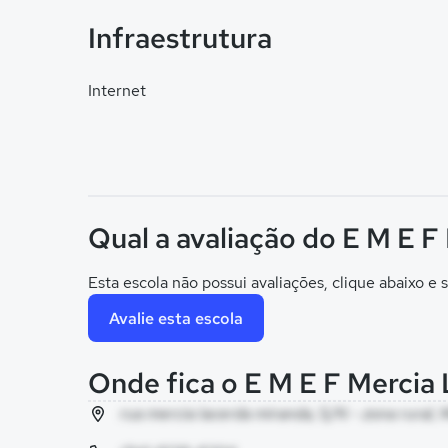
Infraestrutura
Internet
Qual a avaliação do E M E 
Esta escola não possui avaliações, clique abaixo e s
Avalie esta escola
Onde fica o E M E F Mercia
rua mercia lacerda miranda, S/N - zona rural,